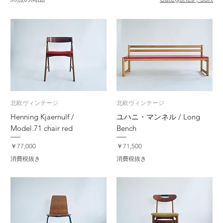
北欧ヴィンテージ
北欧ヴィンテージ
Henning Kjaernulf /
ユハニ・マンネル / Long
Model.71 chair red
Bench
価格
価格
￥77,000
￥71,500
消費税抜き
消費税抜き