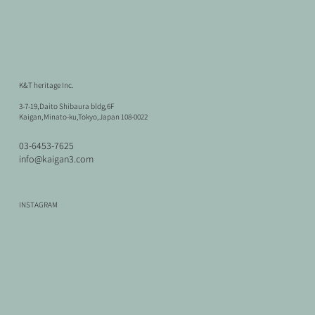
K&T heritage Inc.
3-7-19,Daito Shibaura bldg,6F
Kaigan,Minato-ku,Tokyo,Japan 108-0022
03-6453-7625
info@kaigan3.com
INSTAGRAM