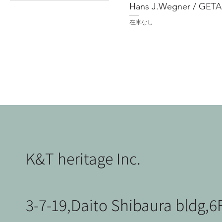
Hans J.Wegner / GETA
在庫なし
K&T heritage Inc.
3-7-19,Daito Shibaura bldg,6