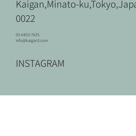
Kaigan,Minato-ku,Tokyo,Jap
0022
03-6453-7625
info@kaigan3.com
INSTAGRAM