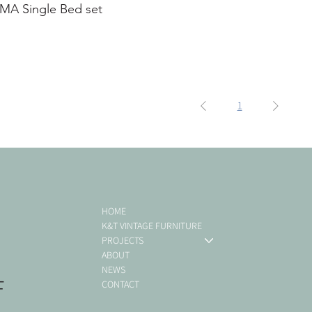
MA Single Bed set
1
HOME
K&T VINTAGE FURNITURE
PROJECTS
ABOUT
NEWS
F
CONTACT