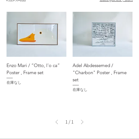
Enzo Mari / “Otto‚ l'o ca”
Adel Abdessemed /
Poster , Frame set
"Charbon" Poster , Frame
set
在庫なし
在庫なし
1
/
1