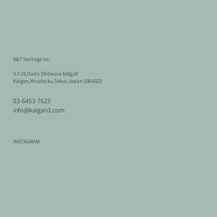
K&T heritage Inc.
3-7-19,Daito Shibaura bldg,6F
Kaigan,Minato-ku,Tokyo,Japan 108-0022
03-6453-7625
info@kaigan3.com
INSTAGRAM