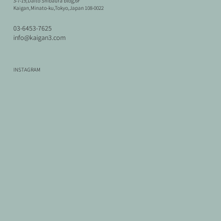
3-7-19,Daito Shibaura bldg,6F
Kaigan,Minato-ku,Tokyo,Japan 108-0022
03-6453-7625
info@kaigan3.com
INSTAGRAM