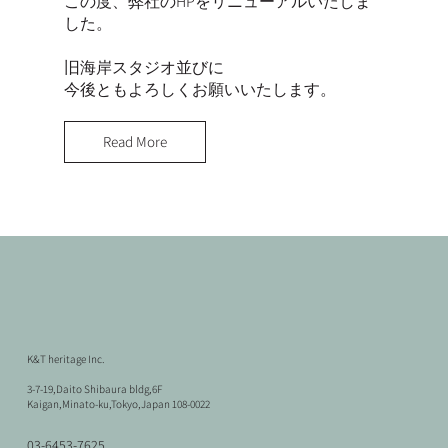
この度、弊社のHPをリニューアルいたしま
した。
旧海岸スタジオ並びに
今後ともよろしくお願いいたします。
Read More
K&T heritage Inc.
3-7-19,Daito Shibaura bldg,6F
Kaigan,Minato-ku,Tokyo,Japan 108-0022
03-6453-7625