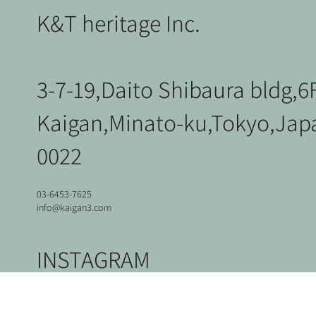
K&T heritage Inc.
3-7-19,Daito Shibaura bldg,6
Kaigan,Minato-ku,Tokyo,Jap
Vintage
Bicycle 2
北欧ヴィンテージ
北欧ヴィンテージ
ユーロヴィンテージ
Corner Cabinet
Hans J.Wegner / RY Series Stacking Shelf
Borge Mogensen / Model.162 Dining Table
Potence lamp
0022
価格
￥46,200
在庫なし
在庫なし
在庫なし
価格
￥143,000
消費税抜き
消費税抜き
03-6453-7625
info@kaigan3.com
INSTAGRAM