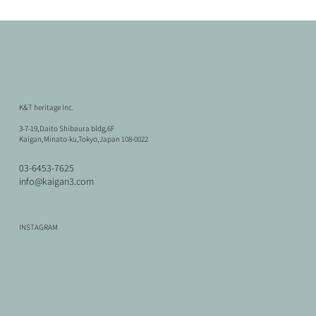
K&T heritage Inc.
3-7-19,Daito Shibaura bldg,6F
Kaigan,Minato-ku,Tokyo,Japan 108-0022
03-6453-7625
info@kaigan3.com
ミッドセンチュリー
Vintage
Vintage
ミッドセンチュリー
北欧ヴィンテージ
北欧ヴィンテージ
北欧ヴィンテージ
北欧ヴィンテージ
北欧ヴィンテージ
ミッドセンチュリー
北欧ヴィンテージ
ユーロヴィンテージ
Bicycle 3
Bicycle 2
Bicycle 1
INSTAGRAM
Paolo Rizzatto / Wall Lamp 265 White
metos Kamin Stove
Corner Cabinet
Paolo Rizzatto / Wall Lamp 265 Blue
Denmark Shelf
Hans J.Wegner / RY Series Stacking Shelf
Ib Kofod Larsen / Sideboard
Hans J.Wegner / RY Mobler RY-5,RY-15 Bookcase shelf
Borge Mogensen / Model.162 Dining Table
Jean Prouve / EM Table
Hans J.Wegner / GETAMA Single Bed set
Potence lamp
価格
価格
価格
￥46,200
￥46,200
￥46,200
在庫なし
在庫なし
在庫なし
在庫なし
在庫なし
在庫なし
在庫なし
在庫なし
価格
価格
価格
価格
￥132,000
￥209,000
￥143,000
￥143,000
消費税抜き
消費税抜き
消費税抜き
消費税抜き
消費税抜き
消費税抜き
消費税抜き