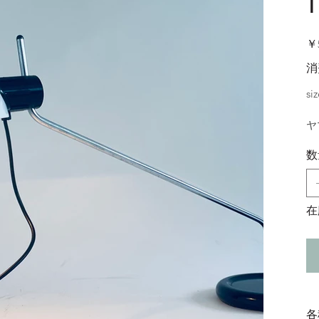
価
￥5
格
消
si
ヤ
数
在
各