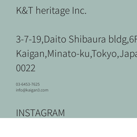
K&T heritage Inc.
3-7-19,Daito Shibaura bldg,6
Kaigan,Minato-ku,Tokyo,Jap
Vintage
Bicycle 2
北欧ヴィンテージ
北欧ヴィンテージ
ユーロヴィンテージ
Corner Cabinet
Hans J.Wegner / RY Series Stacking Shelf
Borge Mogensen / Model.162 Dining Table
Potence lamp
0022
価格
￥46,200
在庫なし
在庫なし
在庫なし
価格
￥143,000
消費税抜き
消費税抜き
03-6453-7625
info@kaigan3.com
INSTAGRAM