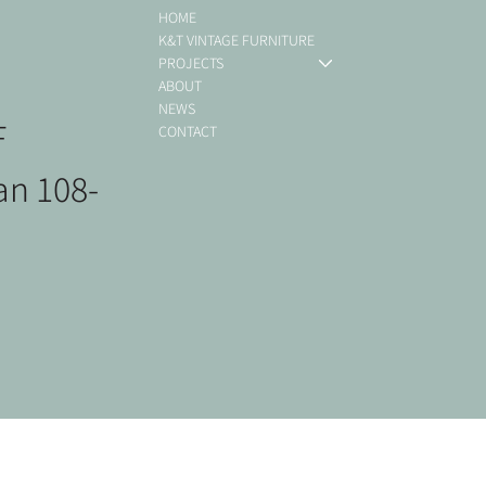
HOME
K&T VINTAGE FURNITURE
PROJECTS
ABOUT
NEWS
F
CONTACT
an 108-
ミッドセンチュリー
Bicycle 1
北欧ヴィンテージ
ミッドセンチュリー
Bic
北
北
北
Paolo Rizzatto / Wall Lamp 265 Blue
Ib Kofod Larsen / Sideboard
Jean Prouve / EM Table
De
Ha
Ha
価格
価
￥46,200
￥46
she
在庫なし
在庫なし
在
在
価格
￥143,000
消費税抜き
消
在
消費税抜き