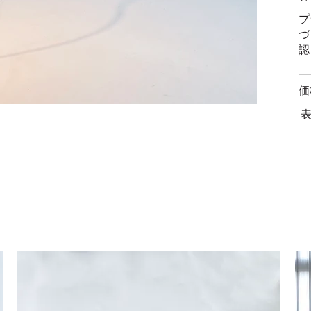
プ
づ
認
価
表