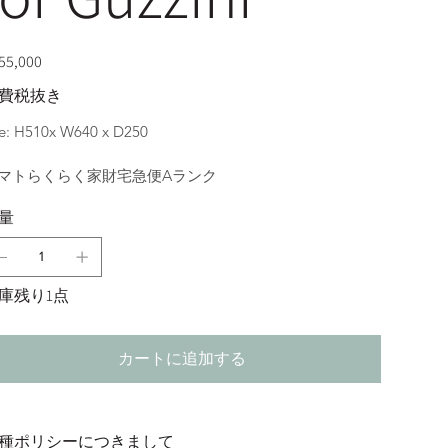
5,000
費税抜き
ze: H510x W640 x D250
マトらくらく家財宅急便Aランク
量
庫残り1点
カートに追加する
種ポリシーにつきまして