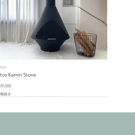
tage
tos Kamin Stove
格
9,000
費税抜き