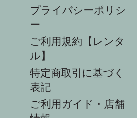
プライバシーポリシ
ー
ご利用規約【レンタ
ル】
ycle 3
欧ヴィンテージ
欧ヴィンテージ
欧ヴィンテージ
nmark Shelf
ns J.Wegner / RY Mobler RY-5,RY-15 Bookcase
ns J.Wegner / GETAMA Single Bed set
格
,200
特定商取引に基づく
lf
庫なし
庫なし
費税抜き
庫なし
表記
ご利用ガイド・店舗
情報
配送について