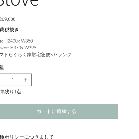
09,000
費税抜き
ze: H2400x W850
sket: H370x W395
マトらくらく家財宅急便S,Gランク
量
庫残り1点
カートに追加する
種ポリシーにつきまして