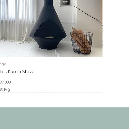
tage
tos Kamin Stove
格
9,000
費税抜き