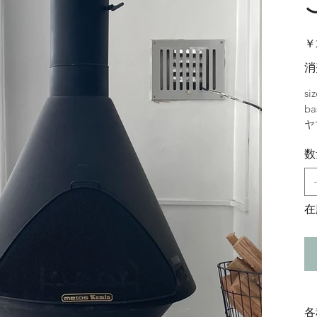
価
￥2
格
消
si
ba
ヤ
数
在
各