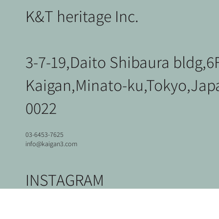
K&T heritage Inc.
3-7-19,Daito Shibaura bldg,6
Kaigan,Minato-ku,Tokyo,Jap
Vintage
Bicycle 2
北欧ヴィンテージ
北欧ヴィンテージ
ユーロヴィンテージ
Corner Cabinet
Hans J.Wegner / RY Series Stacking Shelf
Borge Mogensen / Model.162 Dining Table
Potence lamp
0022
価格
￥46,200
在庫なし
在庫なし
在庫なし
価格
￥143,000
消費税抜き
消費税抜き
03-6453-7625
info@kaigan3.com
INSTAGRAM