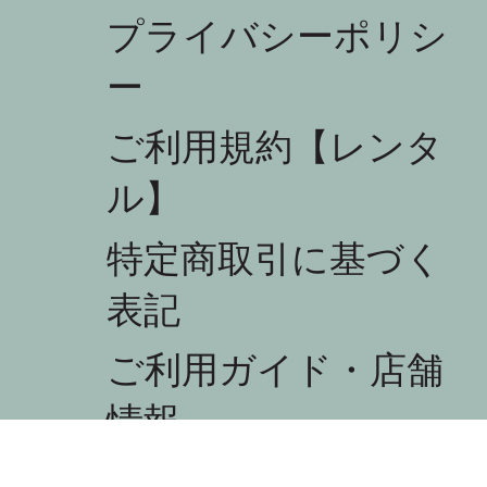
プライバシーポリシ
ー
ご利用規約【レンタ
ル】
ycle 3
欧ヴィンテージ
欧ヴィンテージ
欧ヴィンテージ
nmark Shelf
ns J.Wegner / RY Mobler RY-5,RY-15 Bookcase
ns J.Wegner / GETAMA Single Bed set
格
,200
特定商取引に基づく
lf
庫なし
庫なし
費税抜き
庫なし
表記
ご利用ガイド・店舗
情報
配送について