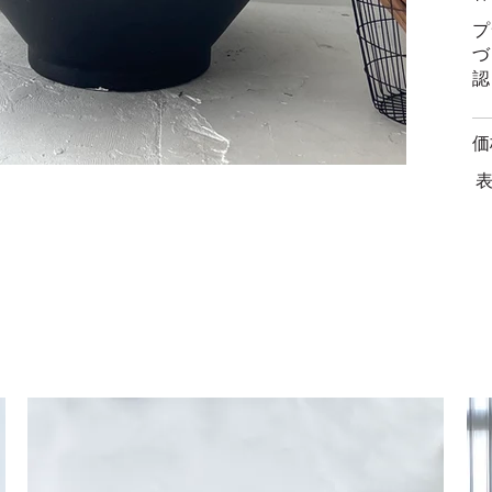
プ
づ
認
価
表