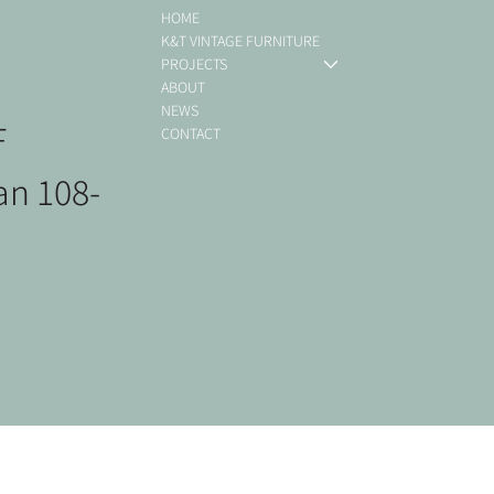
HOME
K&T VINTAGE FURNITURE
PROJECTS
ABOUT
NEWS
F
CONTACT
an 108-
ミッドセンチュリー
Bicycle 1
北欧ヴィンテージ
ミッドセンチュリー
Bic
北
北
北
Paolo Rizzatto / Wall Lamp 265 Blue
Ib Kofod Larsen / Sideboard
Jean Prouve / EM Table
De
Ha
Ha
価格
価
￥46,200
￥46
she
在庫なし
在庫なし
在
在
価格
￥143,000
消費税抜き
消
在
消費税抜き