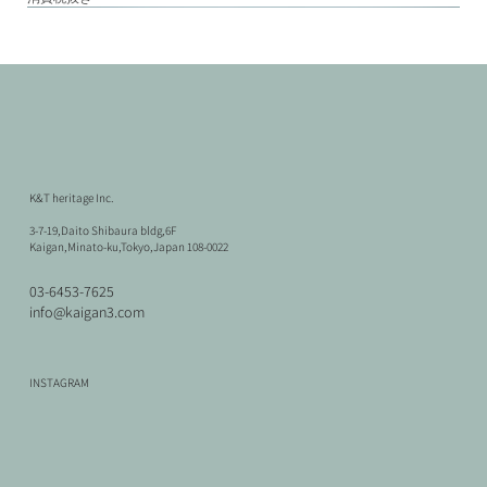
K&T heritage Inc.
3-7-19,Daito Shibaura bldg,6F
Kaigan,Minato-ku,Tokyo,Japan 108-0022
03-6453-7625
info@kaigan3.com
ミッドセンチュリー
Vintage
Vintage
ミッドセンチュリー
北欧ヴィンテージ
北欧ヴィンテージ
北欧ヴィンテージ
北欧ヴィンテージ
北欧ヴィンテージ
ミッドセンチュリー
北欧ヴィンテージ
ユーロヴィンテージ
Bicycle 3
Bicycle 2
Bicycle 1
INSTAGRAM
Paolo Rizzatto / Wall Lamp 265 White
metos Kamin Stove
Corner Cabinet
Paolo Rizzatto / Wall Lamp 265 Blue
Denmark Shelf
Hans J.Wegner / RY Series Stacking Shelf
Ib Kofod Larsen / Sideboard
Hans J.Wegner / RY Mobler RY-5,RY-15 Bookcase shelf
Borge Mogensen / Model.162 Dining Table
Jean Prouve / EM Table
Hans J.Wegner / GETAMA Single Bed set
Potence lamp
価格
価格
価格
￥46,200
￥46,200
￥46,200
在庫なし
在庫なし
在庫なし
在庫なし
在庫なし
在庫なし
在庫なし
在庫なし
価格
価格
価格
価格
￥132,000
￥209,000
￥143,000
￥143,000
消費税抜き
消費税抜き
消費税抜き
消費税抜き
消費税抜き
消費税抜き
消費税抜き