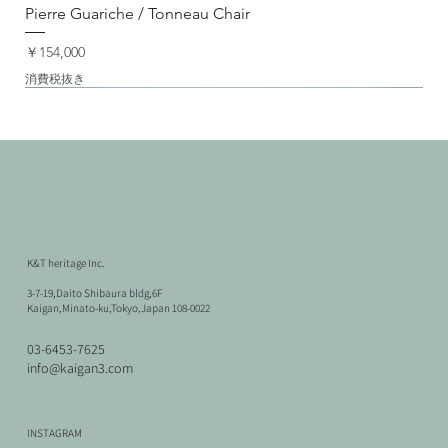
Pierre Guariche / Tonneau Chair
価格
￥154,000
消費税抜き
K&T heritage Inc.
3-7-19,Daito Shibaura bldg,6F
Kaigan,Minato-ku,Tokyo,Japan 108-0022
03-6453-7625
info@kaigan3.com
ミッドセンチュリー
Vintage
Vintage
ミッドセンチュリー
北欧ヴィンテージ
北欧ヴィンテージ
北欧ヴィンテージ
北欧ヴィンテージ
北欧ヴィンテージ
ミッドセンチュリー
北欧ヴィンテージ
ユーロヴィンテージ
Bicycle 3
Bicycle 2
Bicycle 1
INSTAGRAM
Paolo Rizzatto / Wall Lamp 265 White
metos Kamin Stove
Corner Cabinet
Paolo Rizzatto / Wall Lamp 265 Blue
Denmark Shelf
Hans J.Wegner / RY Series Stacking Shelf
Ib Kofod Larsen / Sideboard
Hans J.Wegner / RY Mobler RY-5,RY-15 Bookcase shelf
Borge Mogensen / Model.162 Dining Table
Jean Prouve / EM Table
Hans J.Wegner / GETAMA Single Bed set
Potence lamp